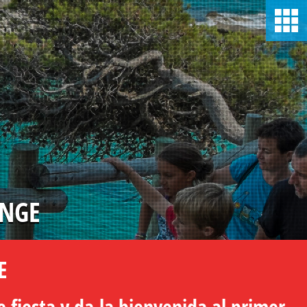
ONGE
E
e fiesta y da la bienvenida al primer